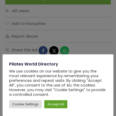
421 views
Add to Favourites
Report Abuse
Share this Ad:
Pilates World Directory
We use cookies on our website to give you the
Seller Information
most relevant experience by remembering your
preferences and repeat visits. By clicking “Accept
All”, you consent to the use of ALL the cookies.
However, you may visit "Cookie Settings" to provide
PWD Los Angels
a controlled consent.
Cookie Settings
Accept All
Offline Now